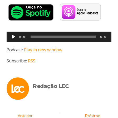
Tocador
00:00
00:00
de
áudio
Podcast:
Play in new window
Subscribe:
RSS
Redação LEC
Anterior
Próximo