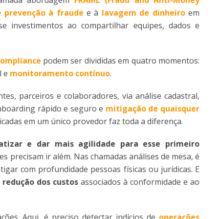
de
prevenção à fraude
e à
lavagem de dinheiro
em
e investimentos ao compartilhar equipes, dados e
compliance
podem ser divididas em quatro momentos:
l e
monitoramento contínuo
.
es, parceiros e colaboradores, via análise cadastral,
onboarding rápido e seguro e
mitigação de quaisquer
ficadas em um único provedor faz toda a diferença.
tizar e dar mais agilidade para esse primeiro
ses precisam ir além. Nas chamadas análises de mesa, é
tigar com profundidade pessoas físicas ou jurídicas. E
a
redução dos custos
associados à conformidade e ao
ões. Aqui, é preciso detectar indícios de
operações