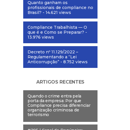
Quanto ganham os
profissionais de compliance no
Brasil?
- 14.621 views
Compliance Trabalhista — O
que é e Como se Preparar?
-
13.976 views
Decreto nº 11.129/2022 –
Regulamentando a “Lei
Anticorrupção”
- 8.752 views
ARTIGOS RECENTES
Quando o crime entra pela
porta da empresa: Por que
Compliance precisa diferenciar
organização criminosa de
terrorismo