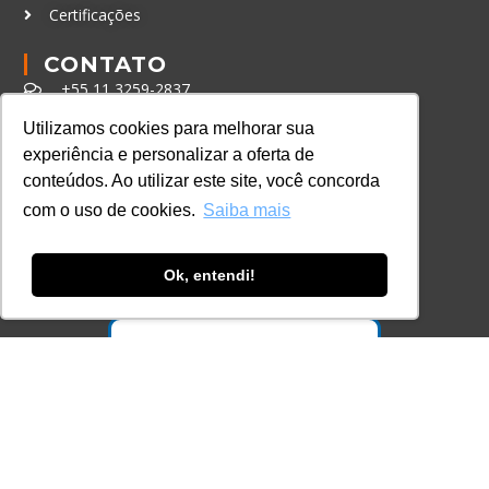
Certificações
CONTATO
+55 11 3259-2837
+55 11 98924-8322
Utilizamos cookies para melhorar sua
experiência e personalizar a oferta de
contato@lec.com.br
conteúdos. Ao utilizar este site, você concorda
com o uso de cookies.
Saiba mais
Ferramenta Antifraude
Consulte aqui o cadastro da Instituição no
Ok, entendi!
Sistema e-MEC