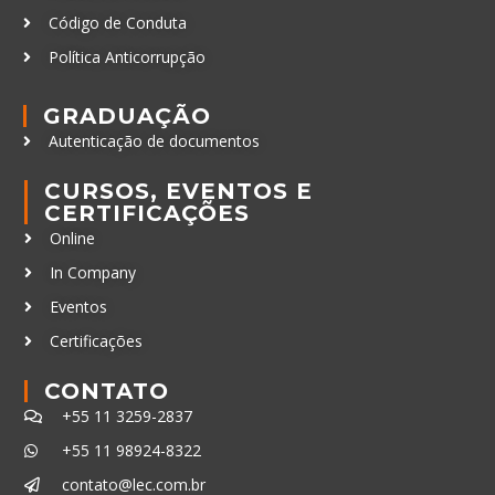
Código de Conduta
Política Anticorrupção
GRADUAÇÃO
Autenticação de documentos
CURSOS, EVENTOS E
CERTIFICAÇÕES
Online
In Company
Eventos
Certificações
CONTATO
+55 11 3259-2837
+55 11 98924-8322
contato@lec.com.br