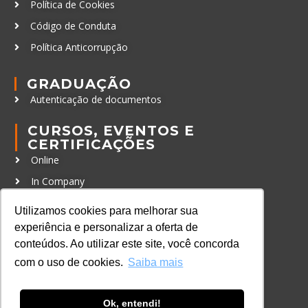
Política de Cookies
Código de Conduta
Política Anticorrupção
GRADUAÇÃO
Autenticação de documentos
CURSOS, EVENTOS E
CERTIFICAÇÕES
Online
In Company
Eventos
Utilizamos cookies para melhorar sua
Certificações
experiência e personalizar a oferta de
conteúdos. Ao utilizar este site, você concorda
CONTATO
com o uso de cookies.
Saiba mais
+55 11 3259-2837
+55 11 98924-8322
Ok, entendi!