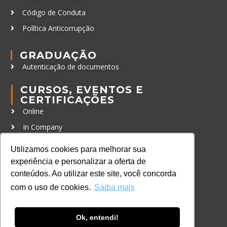
Código de Conduta
Política Anticorrupção
GRADUAÇÃO
Autenticação de documentos
CURSOS, EVENTOS E
CERTIFICAÇÕES
Online
In Company
Eventos
Utilizamos cookies para melhorar sua
Certificações
experiência e personalizar a oferta de
conteúdos. Ao utilizar este site, você concorda
CONTATO
com o uso de cookies.
Saiba mais
+55 11 3259-2837
+55 11 98924-8322
Ok, entendi!
contato@lec.com.br