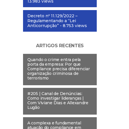
13.983 views
Decreto nº 11.129/2022 –
Regulamentando a “Lei
Anticorrupção”
- 8.753 views
ARTIGOS RECENTES
Quando o crime entra pela
porta da empresa: Por que
Compliance precisa diferenciar
organização criminosa de
terrorismo
#205 | Canal de Denúncias:
Como investigar lideranças |
Com Viviane Dias e Allexandre
Lugão
A complexa e fundamental
atuação do compliance em