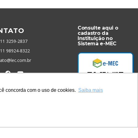
Consulte aqui o
NTATO
cadastro da
Instituição no
 11 3259-2837
Sistema e-MEC
 11 98924-8322
tato@lec.com.br
menta Antifraude
você concorda com o uso de cookies.
Saiba mais
Acesse Já!