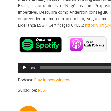
Brasil, e autor do livro ‘Negócios com Propósi
imperdível. Descubra como Anderson conseguiu 
empreendedorismo com propósito, veganismo e u
Liderança ESG + Certificação CPESG:
https://bit.ly
Tocador
00:00
de
áudio
Podcast:
Play in new window
Subscribe:
RSS