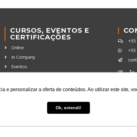
CURSOS, EVENTOS E
CO
CERTIFICAÇÕES
+55
Online
+55
In Company
con
Eventos
Certificações
Ferra
a e personalizar a oferta de conteúdos. Ao utilizar este site, 
Ok, entendi!