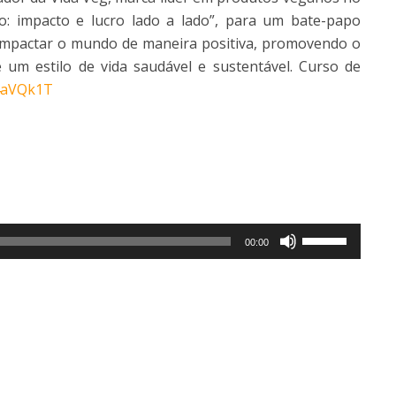
to: impacto e lucro lado a lado”, para um bate-papo
impactar o mundo de maneira positiva, promovendo o
m estilo de vida saudável e sustentável. Curso de
/4aVQk1T
Use
00:00
as
setas
para
cima
ou
para
baixo