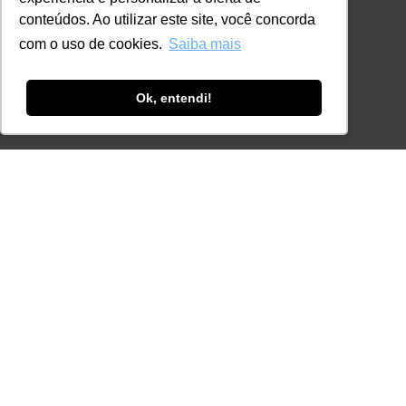
Certificações
conteúdos. Ao utilizar este site, você concorda
CONTATO
com o uso de cookies.
Saiba mais
+55 11 3259-2837
+55 11 98924-8322
Ok, entendi!
contato@lec.com.br
Ferramenta Antifraude
Consulte aqui o cadastro da Instituição no
Sistema e-MEC