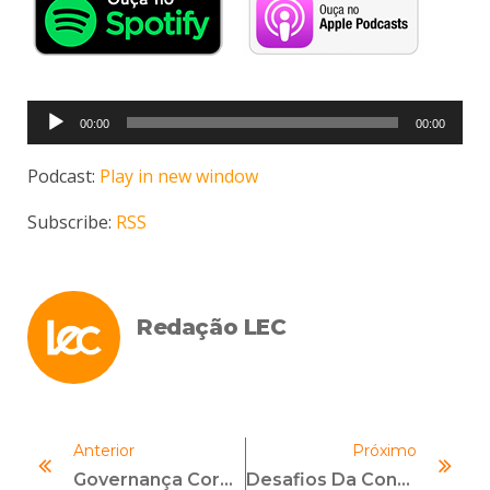
Tocador
00:00
00:00
de
áudio
Podcast:
Play in new window
Subscribe:
RSS
Redação LEC
Anterior
Próximo
Governança Corporativa, Compliance E Alta Administração: Reflexões A Partir Das Normas ISO 37000 E 37301
Desafios Da Conformidade No Trabalho Remoto