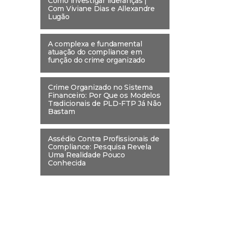
Como investigar lideranças |
Com Viviane Dias e Allexandre
Lugão
A complexa e fundamental
atuação do compliance em
função do crime organizado
Crime Organizado no Sistema
Financeiro: Por Que os Modelos
Tradicionais de PLD-FTP Já Não
Bastam
Assédio Contra Profissionais de
Compliance: Pesquisa Revela
Uma Realidade Pouco
Conhecida