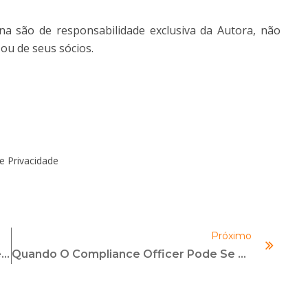
na são de responsabilidade exclusiva da Autora, não
ou de seus sócios.
e Privacidade
Próximo
A Efetividade Da Diversidade Nos Conselhos E Nas Diretorias Das Organizações
Quando O Compliance Officer Pode Se Dar Mal?