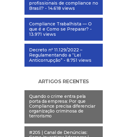
profissionais de compliance no
Brasil?
- 14.618 views
Compliance Trabalhista — O
que é e Como se Preparar?
-
13.971 views
Decreto nº 11.129/2022 –
Regulamentando a “Lei
Anticorrupção”
- 8.751 views
ARTIGOS RECENTES
Quando o crime entra pela
porta da empresa: Por que
Compliance precisa diferenciar
organização criminosa de
terrorismo
#205 | Canal de Denúncias: