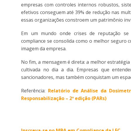
empresas com controles internos robustos, sis
efetivos conseguem até 39% de redução nas multa
essas organizações constroem um patrimônio invis
Em um mundo onde crises de reputação se es
compliance se consolida como o melhor seguro co
imagem da empresa.
No fim, a mensagem é direta: a melhor estratégia 
cultivada no dia a dia. Empresas que enten
sancionadores, mas também conquistam um espaço
Referência:
Relatório de Análise da Dosimet
Responsabilização – 2ª edição (PARs)
Inscreva-se no MBA em Compliance da LEC