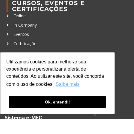
CURSOS, EVENTOS E
CERTIFICAÇÕES
Online
In Company
Eventos
Certificações
CONTATO
Utilizamos cookies para melhorar sua
+55 11 3259-2837
experiência e personalizar a oferta de
+55 11 98924-8322
conteúdos. Ao utilizar este site, você concorda
contato@lec.com.br
com o uso de cookies.
Saiba mais
Ferramenta Antifraude
Ok, entendi!
Consulte aqui o cadastro da Instituição no
Sistema e-MEC