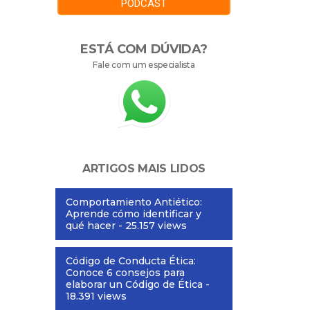
PODCAST
ESTÁ COM DÚVIDA?
Fale com um especialista
ARTIGOS MAIS LIDOS
Comportamiento Antiético:
Aprende cómo identificar y
qué hacer
- 25.157 views
Código de Conducta Ética:
Conoce 6 consejos para
elaborar un Código de Ética
-
18.391 views