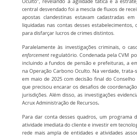
Oculto”, revelando a agilidade tática e a estra
central desvendado foi a mescla de fluxos de rec
apostas clandestinas estavam cadastradas em
liquidadas nas contas desses estabelecimentos, 
para disfarçar lucros de crimes distintos.
Paralelamente às investigações criminais, o ca
enforcement
regulatório. Condenada pela CVM por
incluindo a fundos de pensão e prefeituras, a 
na Operação Carbono Oculto. Na verdade, trata-s
em maio de 2025 com decisão final do Conselho 
que precisou encarar os desafios de coordenação 
jurisdições. Além disso, as investigações evide
Acrux Administração de Recursos
.
Para dar conta desses quadros, um programa de 
atividade imediata do cliente e investir em tecn
rede mais ampla de entidades e atividades assoc