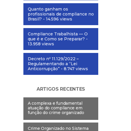
Quanto ganham os
profissionais de compliance no
Brasil?
- 14.596 views
Compliance Trabalhista — O
que é e Como se Preparar?
-
13.958 views
Decreto nº 11.129/2022 –
Regulamentando a “Lei
Anticorrupção”
- 8.747 views
ARTIGOS RECENTES
A complexa e fundamental
atuação do compliance em
função do crime organizado
Crime Organizado no Sistema