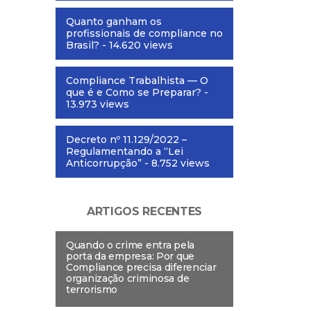
Quanto ganham os
profissionais de compliance no
Brasil?
- 14.620 views
Compliance Trabalhista — O
que é e Como se Preparar?
-
13.973 views
Decreto nº 11.129/2022 –
Regulamentando a “Lei
Anticorrupção”
- 8.752 views
ARTIGOS RECENTES
Quando o crime entra pela
porta da empresa: Por que
Compliance precisa diferenciar
organização criminosa de
terrorismo