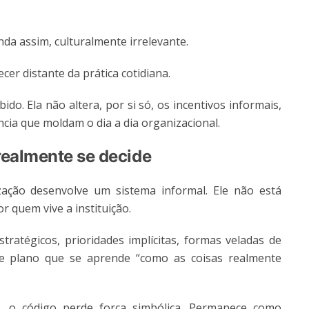
nda assim, culturalmente irrelevante.
er distante da prática cotidiana.
ido. Ela não altera, por si só, os incentivos informais,
ncia que moldam o dia a dia organizacional.
 realmente se decide
zação desenvolve um sistema informal. Ele não está
quem vive a instituição.
stratégicos, prioridades implícitas, formas veladas de
e plano que se aprende “como as coisas realmente
, o código perde força simbólica. Permanece como