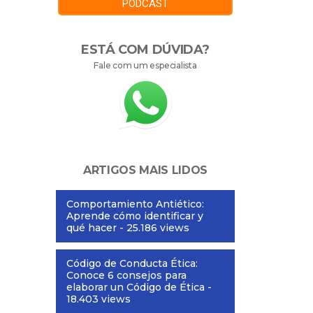
PODCAST
ESTÁ COM DÚVIDA?
Fale com um especialista
ARTIGOS MAIS LIDOS
Comportamiento Antiético:
Aprende cómo identificar y
qué hacer
- 25.186 views
Código de Conducta Ética:
Conoce 6 consejos para
elaborar un Código de Ética
-
18.403 views