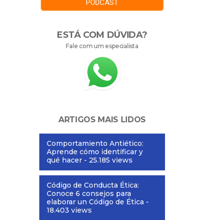
PODCAST
ESTÁ COM DÚVIDA?
Fale com um especialista
ARTIGOS MAIS LIDOS
Comportamiento Antiético:
Aprende cómo identificar y
qué hacer
- 25.185 views
Código de Conducta Ética:
Conoce 6 consejos para
elaborar un Código de Ética
-
18.403 views