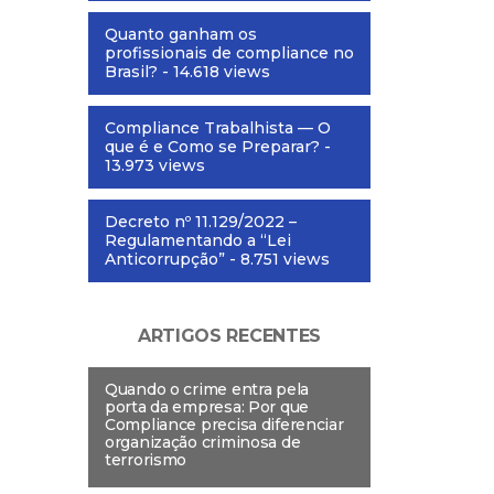
Quanto ganham os
profissionais de compliance no
Brasil?
- 14.618 views
Compliance Trabalhista — O
que é e Como se Preparar?
-
13.973 views
Decreto nº 11.129/2022 –
Regulamentando a “Lei
Anticorrupção”
- 8.751 views
ARTIGOS RECENTES
Quando o crime entra pela
porta da empresa: Por que
Compliance precisa diferenciar
organização criminosa de
terrorismo