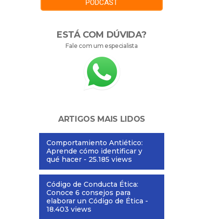
PODCAST
ESTÁ COM DÚVIDA?
Fale com um especialista
ARTIGOS MAIS LIDOS
Comportamiento Antiético:
Aprende cómo identificar y
qué hacer
- 25.185 views
Código de Conducta Ética:
Conoce 6 consejos para
elaborar un Código de Ética
-
18.403 views