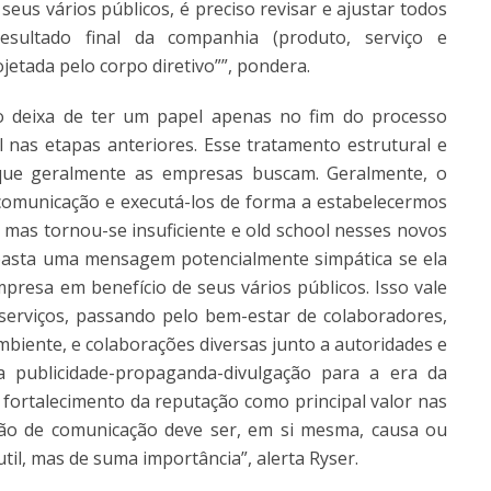
eus vários públicos, é preciso revisar e ajustar todos
sultado final da companhia (produto, serviço e
etada pelo corpo diretivo””, pondera.
ão deixa de ter um papel apenas no fim do processo
as etapas anteriores. Esse tratamento estrutural e
 que geralmente as empresas buscam. Geralmente, o
omunicação e executá-los de forma a estabelecermos
mas tornou-se insuficiente e old school nesses novos
 basta uma mensagem potencialmente simpática se ela
resa em benefício de seus vários públicos. Isso vale
serviços, passando pelo bem-estar de colaboradores,
biente, e colaborações diversas junto a autoridades e
a publicidade-propaganda-divulgação para a era da
ortalecimento da reputação como principal valor nas
ação de comunicação deve ser, em si mesma, causa ou
il, mas de suma importância”, alerta Ryser.