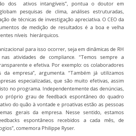
ação dos ativos intangíveis”, pontua o doutor em
globam pesquisas de clima, análises estruturadas,
cação de técnicas de investigação apreciativa. O CEO da
rumentos de medição de resultados é a boa e velha
rentes níveis hierárquicos.
anizacional para isso ocorrer, seja em dinâmicas de RH
s nas atividades de compliance. “Temos sempre a
nsparente e efetiva. Por exemplo: os colaboradores
s da empresa”, argumenta. “Também já utilizamos
presas especializadas, que são muito efetivas, assim
isto no programa. Independentemente das denúncias,
, o próprio grau de feedback espontâneo do quadro
cativo do quão à vontade e proativas estão as pessoas
emas gerais da empresa. Nesse sentido, estamos
 feedbacks espontâneos recebidos a cada mês, de
elogios”, comemora Philippe Ryser.