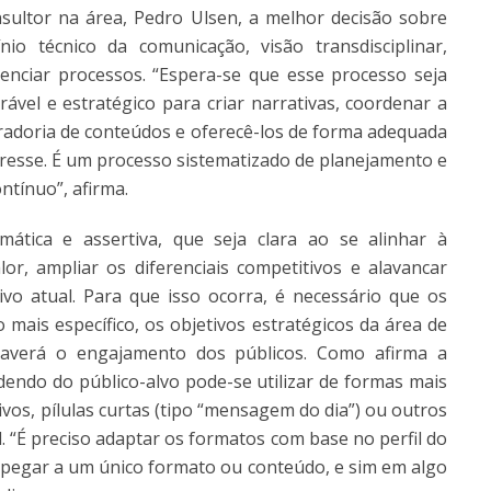
sultor na área, Pedro Ulsen, a melhor decisão sobre
io técnico da comunicação, visão transdisciplinar,
enciar processos. “Espera-se que esse processo seja
ável e estratégico para criar narrativas, coordenar a
radoria de conteúdos e oferecê-los de forma adequada
eresse. É um processo sistematizado de planejamento e
ntínuo”, afirma.
ática e assertiva, que seja clara ao se alinhar à
r, ampliar os diferenciais competitivos e alavancar
vo atual. Para que isso ocorra, é necessário que os
 mais específico, os objetivos estratégicos da área de
haverá o engajamento dos públicos. Como afirma a
dendo do público-alvo pode-se utilizar de formas mais
ivos, pílulas curtas (tipo “mensagem do dia”) ou outros
l. “É preciso adaptar os formatos com base no perfil do
 apegar a um único formato ou conteúdo, e sim em algo