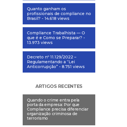
Quanto ganham os
profissionais de compliance no
Brasil?
- 14.618 views
Compliance Trabalhista — O
que é e Como se Preparar?
-
13.973 views
Decreto nº 11.129/2022 –
Regulamentando a “Lei
Anticorrupção”
- 8.751 views
ARTIGOS RECENTES
Quando o crime entra pela
porta da empresa: Por que
Compliance precisa diferenciar
organização criminosa de
terrorismo