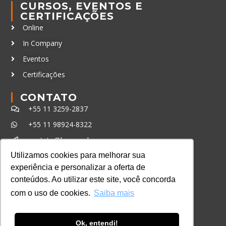
CURSOS, EVENTOS E
CERTIFICAÇÕES
Online
In Company
Eventos
Certificações
CONTATO
+55 11 3259-2837
+55 11 98924-8322
contato@lec.com.br
Utilizamos cookies para melhorar sua
experiência e personalizar a oferta de
Ferramenta Antifraude
conteúdos. Ao utilizar este site, você concorda
Consulte aqui o cadastro da Instituição no
com o uso de cookies.
Saiba mais
Sistema e-MEC
Ok, entendi!