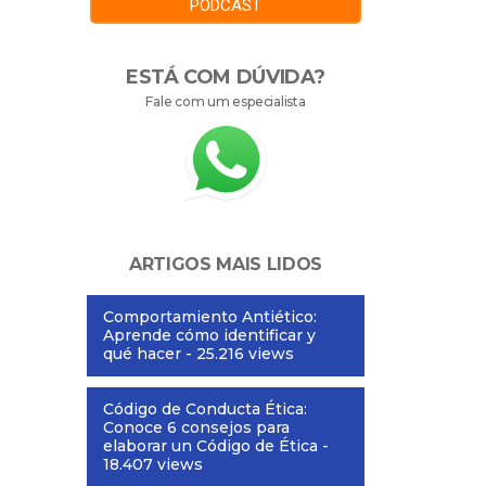
PODCAST
ESTÁ COM DÚVIDA?
Fale com um especialista
ARTIGOS MAIS LIDOS
Comportamiento Antiético:
Aprende cómo identificar y
qué hacer
- 25.216 views
Código de Conducta Ética:
Conoce 6 consejos para
elaborar un Código de Ética
-
18.407 views