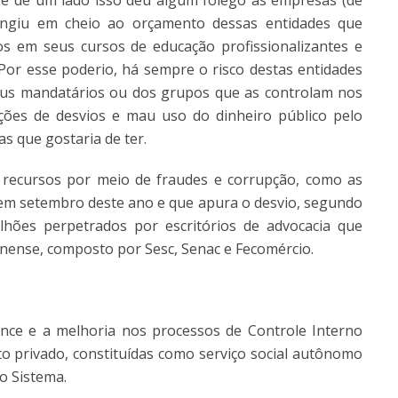
Se de um lado isso deu algum fôlego às empresas (de
ingiu em cheio ao orçamento dessas entidades que
os em seus cursos de educação profissionalizantes e
. Por esse poderio, há sempre o risco destas entidades
seus mandatários ou dos grupos que as controlam nos
ões de desvios e mau uso do dinheiro público pelo
s que gostaria de ter.
 recursos por meio de fraudes e corrupção, como as
em setembro deste ano e que apura o desvio, segundo
lhões perpetrados por escritórios de advocacia que
inense, composto por Sesc, Senac e Fecomércio.
nce e a melhoria nos processos de Controle Interno
o privado, constituídas como serviço social autônomo
o Sistema.