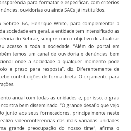
ansparência para formatar e especificar, com critérios
enúncias, ouvidorias ou ainda SACs já instituídos.
do Sebrae–BA, Henrique White, para complementar a
da sociedade em geral, a entidade tem intensificado as
rência do Sebrae, sempre com o objetivo de atualizar
seu acesso a toda a sociedade. “Além do portal em
também temos um canal de ouvidoria e denúncias bem
nacional onde a sociedade a qualquer momento pode
o e prazo para resposta”, diz. Diferentemente de
ecebe contribuições de forma direta. O orçamento para
rações.
to anual com todas as unidades e, por isso, o grau
ncontra bem disseminado. “O grande desafio que vejo
ão junto aos seus fornecedores, principalmente neste
realizo videoconferências das mais variadas unidades
uma grande preocupação do nosso time”, afirma o