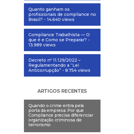
Quanto ganham os
profissionais de compliance no
Brasil?
- 14.640 views
Compliance Trabalhista — O
que é e Como se Preparar?
-
13.989 views
Decreto nº 11.129/2022 –
Regulamentando a “Lei
Anticorrupção”
- 8.754 views
ARTIGOS RECENTES
Quando o crime entra pela
porta da empresa: Por que
Compliance precisa diferenciar
organização criminosa de
terrorismo