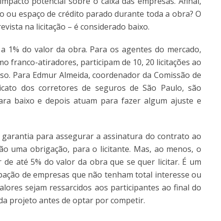
acto potencial sobre o caixa das empresas. Afinal,
ro ou espaço de crédito parado durante toda a obra? O
evista na licitação – é considerado baixo.
 a 1% do valor da obra. Para os agentes do mercado,
o franco-atiradores, participam de 10, 20 licitações ao
o. Para Edmur Almeida, coordenador da Comissão de
dicato dos corretores de seguros de São Paulo, são
ra baixo e depois atuam para fazer algum ajuste e
garantia para assegurar a assinatura do contrato ao
não uma obrigação, para o licitante. Mas, ao menos, o
 de até 5% do valor da obra que se quer licitar. É um
cipação de empresas que não tenham total interesse ou
alores sejam ressarcidos aos participantes ao final do
da projeto antes de optar por competir.