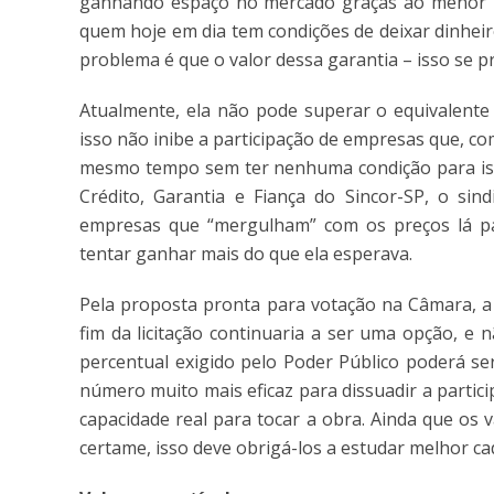
ganhando espaço no mercado graças ao menor imp
quem hoje em dia tem condições de deixar dinhei
problema é que o valor dessa garantia – isso se pr
Atualmente, ela não pode superar o equivalente
isso não inibe a participação de empresas que, com
mesmo tempo sem ter nenhuma condição para iss
Crédito, Garantia e Fiança do Sincor-SP, o sin
empresas que “mergulham” com os preços lá pa
tentar ganhar mais do que ela esperava.
Pela proposta pronta para votação na Câmara, a 
fim da licitação continuaria a ser uma opção, e 
percentual exigido pelo Poder Público poderá ser
número muito mais eficaz para dissuadir a parti
capacidade real para tocar a obra. Ainda que os v
certame, isso deve obrigá-los a estudar melhor ca