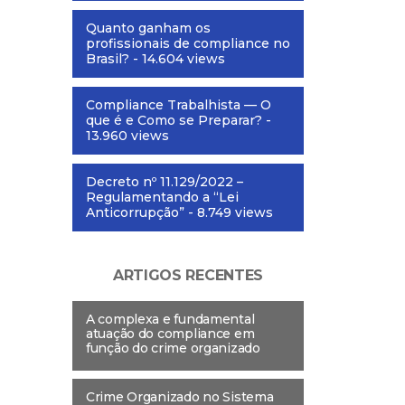
Quanto ganham os
profissionais de compliance no
Brasil?
- 14.604 views
Compliance Trabalhista — O
que é e Como se Preparar?
-
13.960 views
Decreto nº 11.129/2022 –
Regulamentando a “Lei
Anticorrupção”
- 8.749 views
ARTIGOS RECENTES
A complexa e fundamental
atuação do compliance em
função do crime organizado
Crime Organizado no Sistema