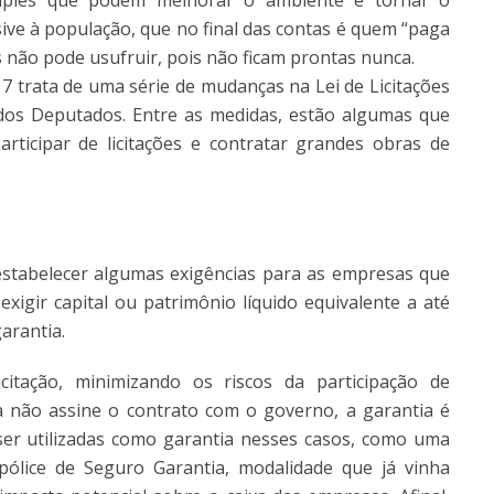
imples que podem melhorar o ambiente e tornar o
sive à população, que no final das contas é quem “paga
s não pode usufruir, pois não ficam prontas nunca.
7 trata de uma série de mudanças na Lei de Licitações
 dos Deputados. Entre as medidas, estão algumas que
rticipar de licitações e contratar grandes obras de
 estabelecer algumas exigências para as empresas que
exigir capital ou patrimônio líquido equivalente a até
arantia.
icitação, minimizando os riscos da participação de
a não assine o contrato com o governo, a garantia é
er utilizadas como garantia nesses casos, como uma
ólice de Seguro Garantia, modalidade que já vinha