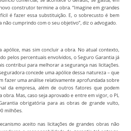
ifício comercial, se acontece o default, se gasta, em
 novo construtor termine a obra. “Imagine em grandes
fícil é fazer essa substituição. E, o sobrecusto é bem
a não cumprindo com o seu objetivo”, diz o advogado.
 apólice, mas sim concluir a obra. No atual contexto,
ado pelos percentuais envolvidos, o Seguro Garantia já
s contribui para melhorar a segurança nas licitações.
seguradora concede uma apólice dessa natureza – que
em fazer uma análise relativamente aprofundada sobre
onal da empresa, além de outros fatores que podem
a obra. Mas, caso seja aprovado e entre em vigor, o PL
arantia obrigatória para as obras de grande vulto,
00 milhões.
ecanismo aceito nas licitações de grandes obras não