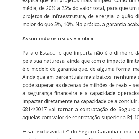
explica que em projetos mais simples, como um ed
média, de 20% a 25% do valor total, para que um
projetos de infraestrutura, de energia, o quão di
maior do que 5%, 10%. Na prática, a garantia acab
Assumindo os riscos e a obra
Para o Estado, o que importa não é o dinheiro da
pela sua natureza, ainda que com o impacto limit
é o modelo de garantia que, de alguma forma, mai
Ainda que em percentuais mais baixos, nenhuma 
pode superar as dezenas de milhões de reais – s
a segurança financeira e a capacidade operaci
impactar diretamente na capacidade dela concluir 
6814/2017 vai tornar a contratação do Seguro G
aquelas com valor de contratação superior a R$ 1
Essa “exclusividade” do Seguro Garantia como m