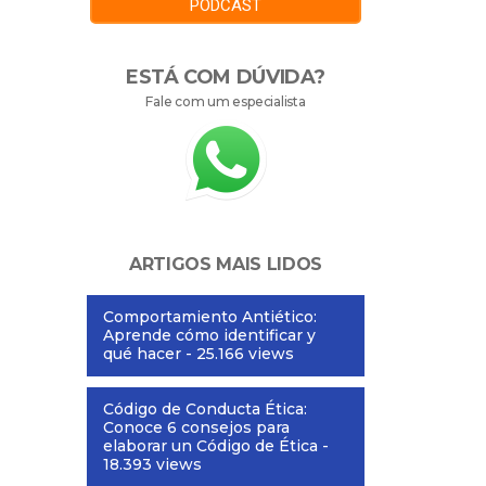
PODCAST
ESTÁ COM DÚVIDA?
Fale com um especialista
ARTIGOS MAIS LIDOS
Comportamiento Antiético:
Aprende cómo identificar y
qué hacer
- 25.166 views
Código de Conducta Ética:
Conoce 6 consejos para
elaborar un Código de Ética
-
18.393 views