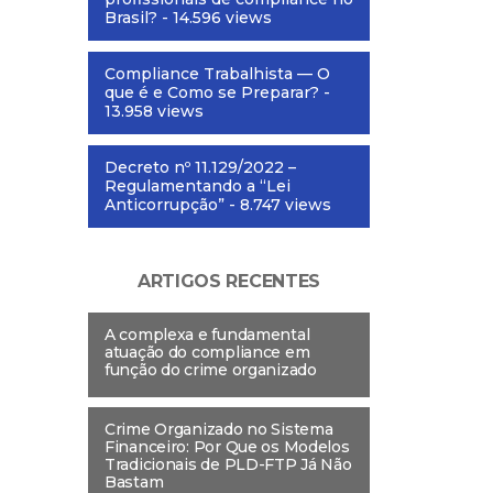
Brasil?
- 14.596 views
Compliance Trabalhista — O
que é e Como se Preparar?
-
13.958 views
Decreto nº 11.129/2022 –
Regulamentando a “Lei
Anticorrupção”
- 8.747 views
ARTIGOS RECENTES
A complexa e fundamental
atuação do compliance em
função do crime organizado
Crime Organizado no Sistema
Financeiro: Por Que os Modelos
Tradicionais de PLD-FTP Já Não
Bastam