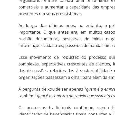
regulatório, ela se tornou uma ferramenta est
comerciais e aumentar a capacidade das empre
presentes em seus ecossistemas.
Ao longo dos últimos anos, no entanto, a pr
importante. O que antes era, em muitos caso
revisão documental, pesquisas de mídia negati
informações cadastrais, passou a demandar uma v
Esse movimento de robustez do processo sur
complexas, expectativas crescentes de clientes,
das discussões relacionadas à sustentabilidade
organizações passassem a olhar para além da em
A pergunta deixou de ser apenas
“quem é a empre
também
“qual é o contexto da cadeia que sustenta e
Os processos tradicionais continuam sendo fu
identificação de beneficiários finais, consultas a 