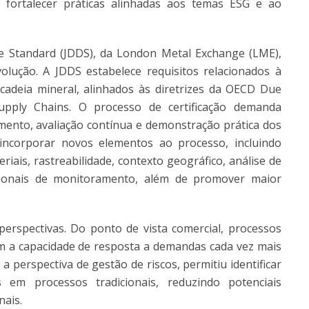
 fortalecer práticas alinhadas aos temas ESG e ao
nce Standard (JDDS), da London Metal Exchange (LME),
lução. A JDDS estabelece requisitos relacionados à
a cadeia mineral, alinhados às diretrizes da OECD Due
upply Chains. O processo de certificação demanda
ento, avaliação contínua e demonstração prática dos
u incorporar novos elementos ao processo, incluindo
iais, rastreabilidade, contexto geográfico, análise de
icionais de monitoramento, além de promover maior
erspectivas. Do ponto de vista comercial, processos
m a capacidade de resposta a demandas cada vez mais
 a perspectiva de gestão de riscos, permitiu identificar
 em processos tradicionais, reduzindo potenciais
nais.