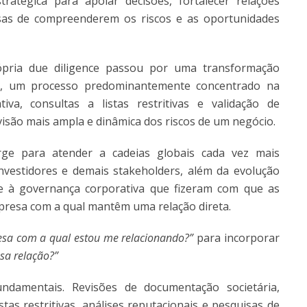
ratégica para apoiar decisões, fortalecer relações
sas de compreenderem os riscos e as oportunidades
ópria due diligence passou por uma transformação
s, um processo predominantemente concentrado na
va, consultas a listas restritivas e validação de
isão mais ampla e dinâmica dos riscos de um negócio.
ge para atender a cadeias globais cada vez mais
 investidores e demais stakeholders, além da evolução
 e à governança corporativa que fizeram com que as
presa com a qual mantêm uma relação direta.
sa com a qual estou me relacionando?”
para incorporar
ssa relação?”
ndamentais. Revisões de documentação societária,
listas restritivas, análises reputacionais e pesquisas de