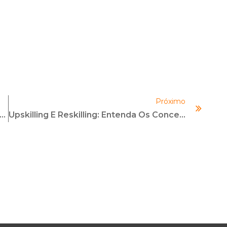
Próximo
 | Evolução Dos Mecanismos PLD/FTP | Com Ricardo Saadi
Upskilling E Reskilling: Entenda Os Conceitos E Como Aplicar Na Sua Carreira