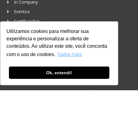
In Company
Eventos
Certificações
Utilizamos cookies para melhorar sua
CONTATO
experiência e personalizar a oferta de
+55 11 3259-2837
conteúdos. Ao utilizar este site, você concorda
+55 11 98924-8322
com o uso de cookies.
Saiba mais
contato@lec.com.br
Ok, entendi!
Ferramenta Antifraude
Consulte aqui o cadastro da Instituição no
Sistema e-MEC