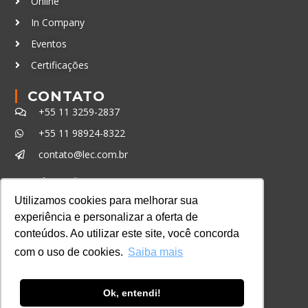
Online
In Company
Eventos
Certificações
CONTATO
+55 11 3259-2837
+55 11 98924-8322
contato@lec.com.br
Ferramenta Antifraude
Utilizamos cookies para melhorar sua
experiência e personalizar a oferta de
Consulte aqui o cadastro da Instituição no
conteúdos. Ao utilizar este site, você concorda
Sistema e-MEC
com o uso de cookies.
Saiba mais
Ok, entendi!