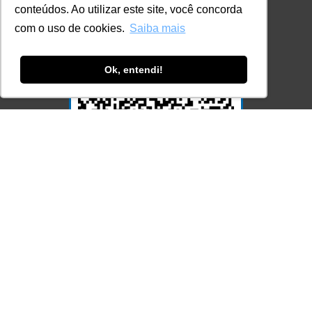
conteúdos. Ao utilizar este site, você concorda
com o uso de cookies.
Saiba mais
Ok, entendi!
Acesse Já!
© LEC - Todos os direitos reservados.
| LEC Educação e Pesquisa LTDA
- CNPJ: 16.457.791/0001-13
* Site by
Mamutt Design