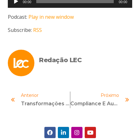
00:00
00:00
de
áudio
Podcast:
Play in new window
Subscribe:
RSS
Redação LEC
Anterior
Próximo
Transformações No Chile Criam Demanda Por Programas De Compliance
Compliance E Auditoria Interna: Mesmo Chapéu Ou Linhas De Defesa Distintas?