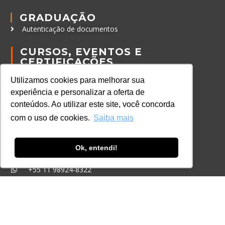
GRADUAÇÃO
Autenticação de documentos
CURSOS, EVENTOS E
CERTIFICAÇÕES
Online
Utilizamos cookies para melhorar sua
In Company
experiência e personalizar a oferta de
Eventos
conteúdos. Ao utilizar este site, você concorda
com o uso de cookies.
Saiba mais
Certificações
CONTATO
Ok, entendi!
+55 11 3259-2837
+55 11 98924-8322
contato@lec.com.br
Ferramenta Antifraude