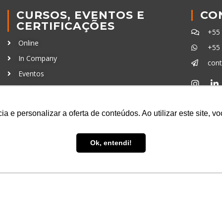
CURSOS, EVENTOS E
CO
CERTIFICAÇÕES
+55
Online
+55
In Company
con
Eventos
Certificações
Ferra
a e personalizar a oferta de conteúdos. Ao utilizar este site, 
Ok, entendi!
uisa LTDA
- CNPJ: 16.457.791/0001-13