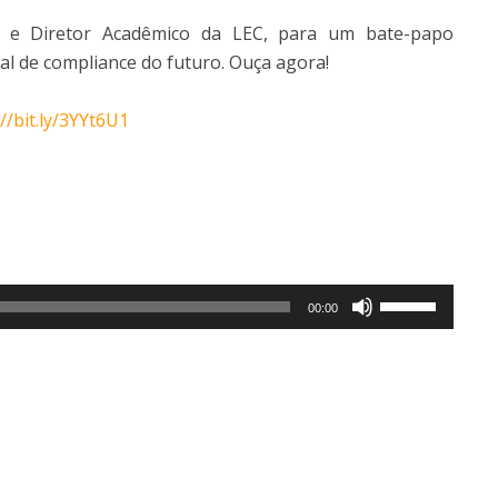
o e Diretor Acadêmico da LEC, para um bate-papo
al de compliance do futuro. Ouça agora!
://bit.ly/3YYt6U1
Use
00:00
as
setas
para
cima
ou
para