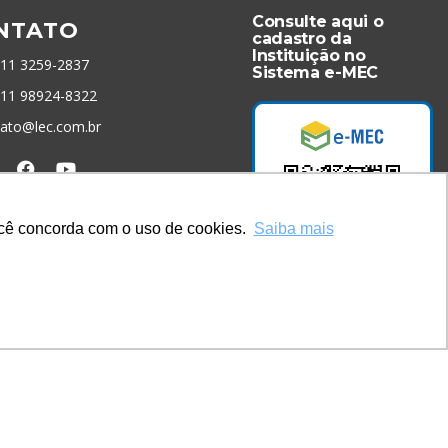
Consulte aqui o
NTATO
cadastro da
Instituição no
 11 3259-2837
Sistema e-MEC
 11 98924-8322
tato@lec.com.br
menta Antifraude
você concorda com o uso de cookies.
Saiba mais
Acesse Já!
* Site by
Mamutt Design