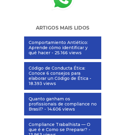
ARTIGOS MAIS LIDOS
Comportamiento Antiético:
Aprende cómo identificar y
qué hacer
- 25.166 views
Código de Conducta Ética:
Conoce 6 consejos para
elaborar un Código de Ética
-
18.393 views
Quanto ganham os
profissionais de compliance no
Brasil?
- 14.606 views
Compliance Trabalhista — O
que é e Como se Preparar?
-
13.963 views