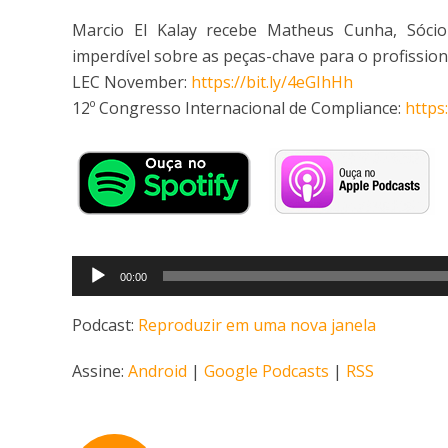
Marcio El Kalay recebe Matheus Cunha, Sóci
imperdível sobre as peças-chave para o profission
LEC November:
https://bit.ly/4eGIhHh
12º Congresso Internacional de Compliance:
https
Tocador
00:00
de
áudio
Podcast:
Reproduzir em uma nova janela
Assine:
Android
|
Google Podcasts
|
RSS