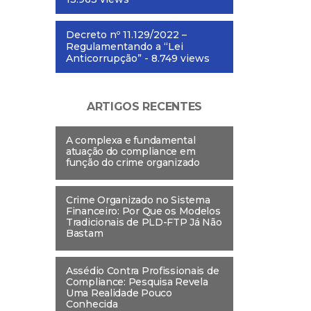
Decreto nº 11.129/2022 –
Regulamentando a “Lei
Anticorrupção”
- 8.749 views
ARTIGOS RECENTES
A complexa e fundamental
atuação do compliance em
função do crime organizado
Crime Organizado no Sistema
Financeiro: Por Que os Modelos
Tradicionais de PLD-FTP Já Não
Bastam
Assédio Contra Profissionais de
Compliance: Pesquisa Revela
Uma Realidade Pouco
Conhecida