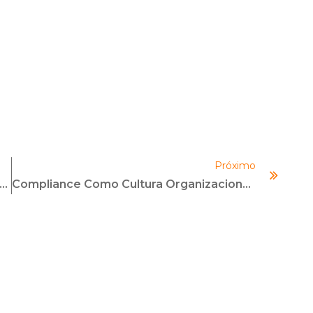
Próximo
iação De Impacto Algorítmico E A Proteção De Dados Pessoais No PL 2338/23
Compliance Como Cultura Organizacional: Além Do Cumprimento Formal De Normas