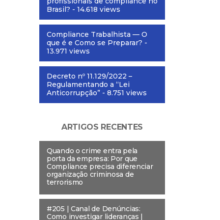
profissionais de compliance no
Brasil?
- 14.618 views
Compliance Trabalhista — O
que é e Como se Preparar?
-
13.971 views
Decreto nº 11.129/2022 –
Regulamentando a “Lei
Anticorrupção”
- 8.751 views
ARTIGOS RECENTES
Quando o crime entra pela
porta da empresa: Por que
Compliance precisa diferenciar
organização criminosa de
terrorismo
#205 | Canal de Denúncias:
Como investigar lideranças |