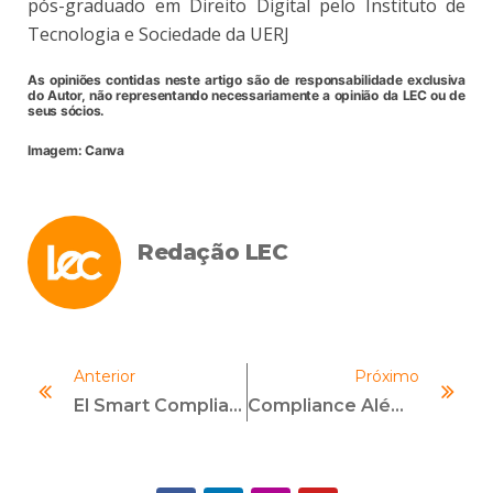
pós-graduado em Direito Digital pelo Instituto de
Tecnologia e Sociedade da UERJ
As opiniões contidas neste artigo são de responsabilidade exclusiva
do Autor, não representando necessariamente a opinião da LEC ou de
seus sócios.
Imagem: Canva
Redação LEC
Anterior
Próximo
El Smart Compliance Y La Importancia De La Ética Corporativa En Los Negocios
Compliance Além Do Papel: Por Que O Seu Programa De Integridade Precisa (urgentemente) De Gestão De Mudanças?