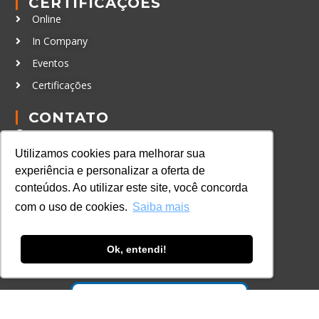
CERTIFICAÇÕES
Online
In Company
Eventos
Certificações
CONTATO
+55 11 3259-2837
Utilizamos cookies para melhorar sua
+55 11 98924-8322
experiência e personalizar a oferta de
contato@lec.com.br
conteúdos. Ao utilizar este site, você concorda
com o uso de cookies.
Saiba mais
Ferramenta Antifraude
Consulte aqui o cadastro da Instituição no
Ok, entendi!
Sistema e-MEC