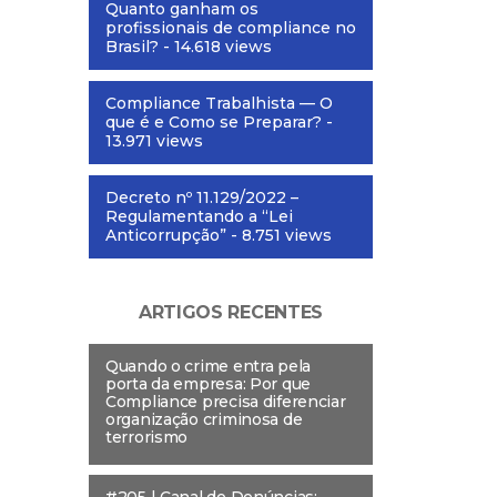
Quanto ganham os
profissionais de compliance no
Brasil?
- 14.618 views
Compliance Trabalhista — O
que é e Como se Preparar?
-
13.971 views
Decreto nº 11.129/2022 –
Regulamentando a “Lei
Anticorrupção”
- 8.751 views
ARTIGOS RECENTES
Quando o crime entra pela
porta da empresa: Por que
Compliance precisa diferenciar
organização criminosa de
terrorismo
#205 | Canal de Denúncias: