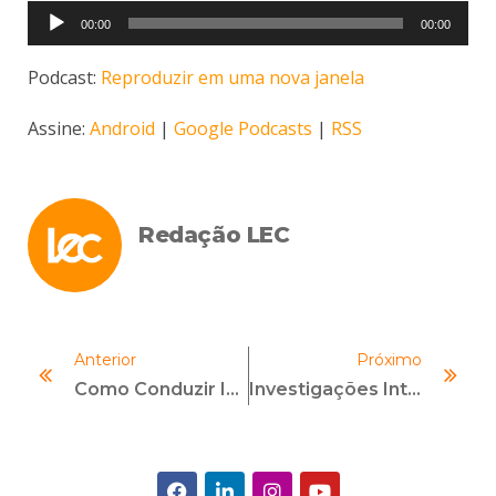
Tocador
00:00
00:00
de
áudio
Podcast:
Reproduzir em uma nova janela
Assine:
Android
|
Google Podcasts
|
RSS
Redação LEC
Anterior
Próximo
Como Conduzir Investigações De Casos De Assédio: Desafios E Melhores Práticas
Investigações Internas – Como Conduzir De Forma Eficaz