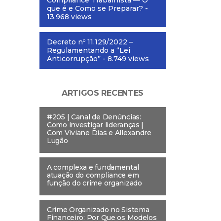
Compliance Trabalhista — O
que é e Como se Preparar?
-
13.968 views
Decreto nº 11.129/2022 –
Regulamentando a “Lei
Anticorrupção”
- 8.749 views
ARTIGOS RECENTES
#205 | Canal de Denúncias:
Como investigar lideranças |
Com Viviane Dias e Allexandre
Lugão
A complexa e fundamental
atuação do compliance em
função do crime organizado
Crime Organizado no Sistema
Financeiro: Por Que os Modelos