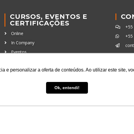
CURSOS, EVENTOS E
CO
CERTIFICAÇÕES
+55
Online
+55
In Company
con
Eventos
Certificações
Ferra
a e personalizar a oferta de conteúdos. Ao utilizar este site, 
Ok, entendi!
uisa LTDA
- CNPJ: 16.457.791/0001-13