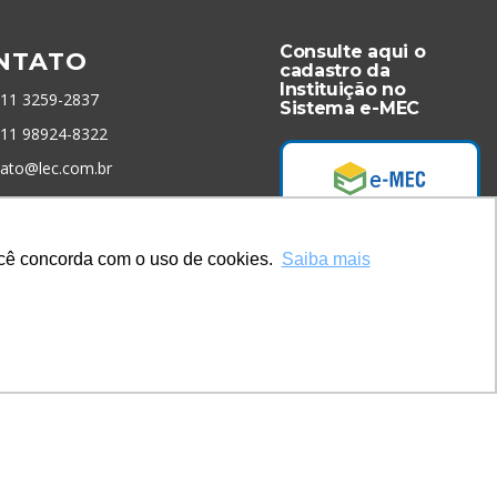
Consulte aqui o
NTATO
cadastro da
Instituição no
 11 3259-2837
Sistema e-MEC
 11 98924-8322
tato@lec.com.br
menta Antifraude
você concorda com o uso de cookies.
Saiba mais
Acesse Já!
* Site by
Mamutt Design