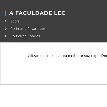
A FACULDADE LEC
Sobre
Política de Privacidade
Política de Cookies
Código de Conduta
Política Anticorrupção
Utilizamos cookies para melhorar sua experiênci
GRADUAÇÃO
Autenticação de documentos
© LEC - Todos os direitos reservados.
| LEC Educação e Pesq