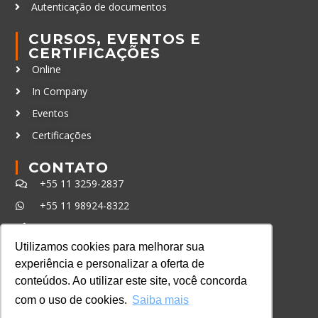
Autenticação de documentos
CURSOS, EVENTOS E
CERTIFICAÇÕES
Online
In Company
Eventos
Certificações
CONTATO
+55 11 3259-2837
+55 11 98924-8322
contato@lec.com.br
Utilizamos cookies para melhorar sua
experiência e personalizar a oferta de
Ferramenta Antifraude
conteúdos. Ao utilizar este site, você concorda
Consulte aqui o cadastro da Instituição no
com o uso de cookies.
Saiba mais
Sistema e-MEC