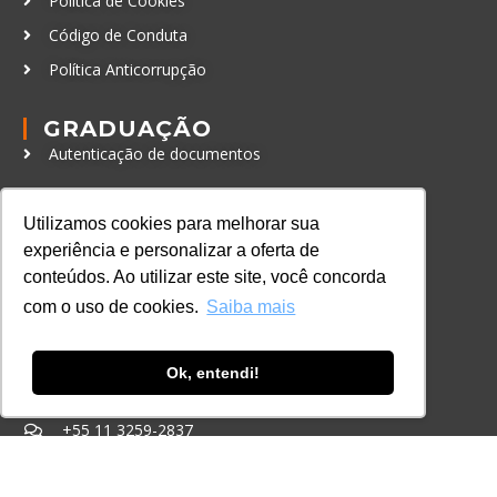
Política de Cookies
Código de Conduta
Política Anticorrupção
GRADUAÇÃO
Autenticação de documentos
CURSOS, EVENTOS E
CERTIFICAÇÕES
Utilizamos cookies para melhorar sua
Online
experiência e personalizar a oferta de
conteúdos. Ao utilizar este site, você concorda
In Company
com o uso de cookies.
Saiba mais
Eventos
Certificações
Ok, entendi!
CONTATO
+55 11 3259-2837
+55 11 98924-8322