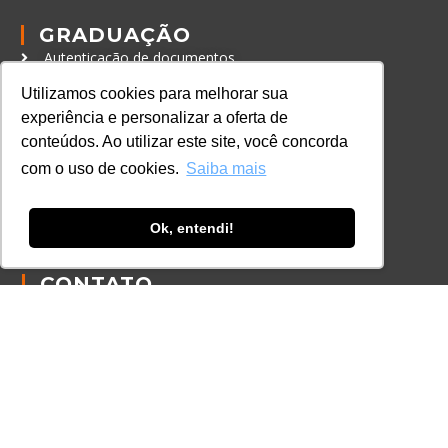
GRADUAÇÃO
Autenticação de documentos
Utilizamos cookies para melhorar sua
CURSOS, EVENTOS E
experiência e personalizar a oferta de
CERTIFICAÇÕES
conteúdos. Ao utilizar este site, você concorda
Online
com o uso de cookies.
Saiba mais
In Company
Eventos
Ok, entendi!
Certificações
CONTATO
+55 11 3259-2837
+55 11 98924-8322
contato@lec.com.br
Ferramenta Antifraude