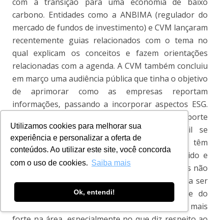
com a transição para uma economia de baixo
carbono. Entidades como a ANBIMA (regulador do
mercado de fundos de investimento) e CVM lançaram
recentemente guias relacionados com o tema no
qual explicam os conceitos e fazem orientações
relacionadas com a agenda. A CVM também concluiu
em março uma audiência pública que tinha o objetivo
de aprimorar como as empresas reportam
informações, passando a incorporar aspectos ESG.
“No cenário da CVM confirmar a exigência de reporte
Utilizamos cookies para melhorar sua
de informações de aspectos ESG, o Brasil se
experiência e personalizar a oferta de
aproximará do que órgãos reguladores têm
conteúdos. Ao utilizar este site, você concorda
promovido recentemente nos EUA, Reino Unido e
com o uso de cookies.
Saiba mais
Europa, locais em que o reporte de informações não
financeiras deixou de ser voluntário e passou a ser
mandatório”, comemora Ana Paula. Da parte do
Ok, entendi!
Banco Central, a expectativa é de uma atuação mais
forte na área, especialmente no que diz respeito ao