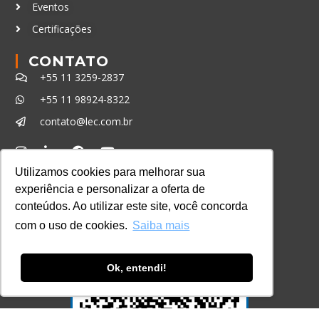
Eventos
Certificações
CONTATO
+55 11 3259-2837
+55 11 98924-8322
contato@lec.com.br
Ferramenta Antifraude
Utilizamos cookies para melhorar sua
experiência e personalizar a oferta de
Consulte aqui o cadastro da Instituição no
Sistema e-MEC
conteúdos. Ao utilizar este site, você concorda
com o uso de cookies.
Saiba mais
Ok, entendi!