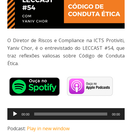
O Diretor de Riscos e Compliance na ICTS Protiviti,
Yaniv Chor, é o entrevistado do LECCAST #54, que
traz reflexões valiosas sobre Código de Conduta
Ética.
Tocador
00:00
00:00
de
áudio
Podcast:
Play in new window