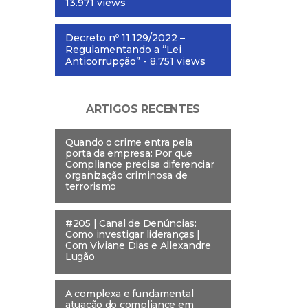
13.971 views
Decreto nº 11.129/2022 –
Regulamentando a “Lei
Anticorrupção”
- 8.751 views
ARTIGOS RECENTES
Quando o crime entra pela
porta da empresa: Por que
Compliance precisa diferenciar
organização criminosa de
terrorismo
#205 | Canal de Denúncias:
Como investigar lideranças |
Com Viviane Dias e Allexandre
Lugão
A complexa e fundamental
atuação do compliance em