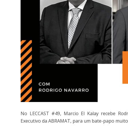
No LECCAST #49, Marcio El Kalay recebe Rodri
Executivo da ABRAMAT, para um bate-papo muito 