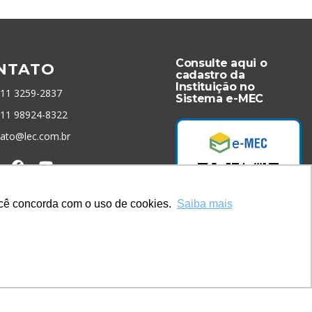
Consulte aqui o
NTATO
cadastro da
Instituição no
 11 3259-2837
Sistema e-MEC
 11 98924-8322
tato@lec.com.br
menta Antifraude
você concorda com o uso de cookies.
Saiba mais
Acesse Já!