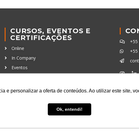
CURSOS, EVENTOS E
CO
CERTIFICAÇÕES
+55
Online
+55
In Company
con
Eventos
Certificações
Ferra
a e personalizar a oferta de conteúdos. Ao utilizar este site, 
Ok, entendi!