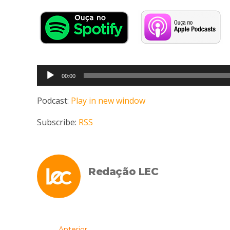
Tocador
00:00
de
áudio
Podcast:
Play in new window
Subscribe:
RSS
Redação LEC
Anterior