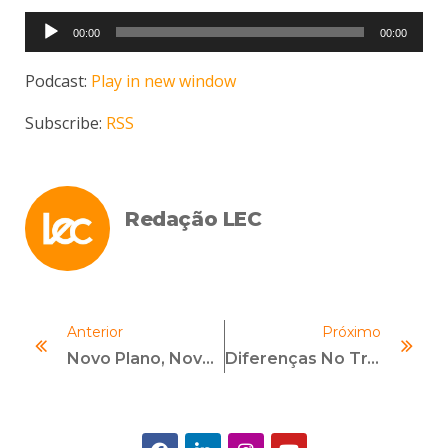
Tocador
00:00
00:00
de
áudio
Podcast:
Play in new window
Subscribe:
RSS
Redação LEC
Anterior
Próximo
Novo Plano, Novas Medidas
Diferenças No Trabalho Em Compliance LATAM E No Brasil