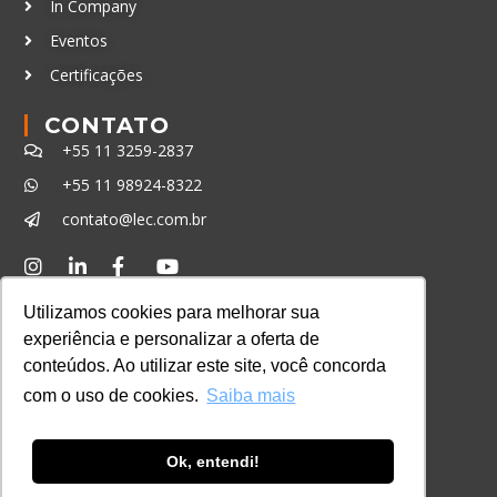
In Company
Eventos
Certificações
CONTATO
+55 11 3259-2837
+55 11 98924-8322
contato@lec.com.br
Ferramenta Antifraude
Utilizamos cookies para melhorar sua
Consulte aqui o cadastro da Instituição no
experiência e personalizar a oferta de
Sistema e-MEC
conteúdos. Ao utilizar este site, você concorda
com o uso de cookies.
Saiba mais
Ok, entendi!