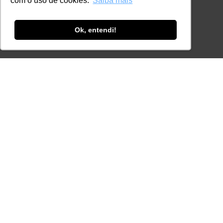
com o uso de cookies.
Saiba mais
Política de Cookies
Código de Conduta
Ok, entendi!
Política Anticorrupção
GRADUAÇÃO
Autenticação de documentos
CURSOS, EVENTOS E
CERTIFICAÇÕES
Online
In Company
Eventos
Certificações
CONTATO
+55 11 3259-2837
+55 11 98924-8322