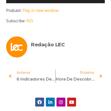
de
áudio
Podcast:
Play in new window
Subscribe:
RSS
Redação LEC
Anterior
Próximo
6 Indicadores De Compliance De Peso Estratégico!
Hora De Descobrir Quem Realmente Sabe