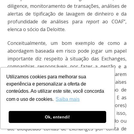
diligence, monitoramento de transações, análises de
alertas de tipificação de lavagem de dinheiro e da
profundidade de análises para
report
ao COAF”,
elenca o sócio da Deloitte.
Conceitualmente, um bom exemplo de como a
abordagem baseada em risco pode jogar um papel
importante diz respeito à situação das Exchanges,
companhias responsáveis por fazer a gestão e a
movimentação de criptomoedas. Por não estarem
Utilizamos cookies para melhorar sua
regulamentadas no Brasil e em vários países
experiência e personalizar a oferta de
importantes, elas representam um mecanismo de
conteúdos. Ao utilizar este site, você concorda
lavagem e ocultação de dinheiro considerável. E as
com o uso de cookies.
Saiba mais
instituições financeiras (e os próprios reguladores)
não querem assumir esse risco para si, por isso,
Ok, entendi!
muitos bancos tem se recusado a abrir, fechado ou
até bloqueado contas de Exchanges por conta de