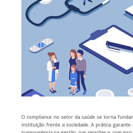
O compliance no setor da saúde se torna fundam
instituição frente a sociedade. A prática garan
transparência na gestão, nas relações e, com isso