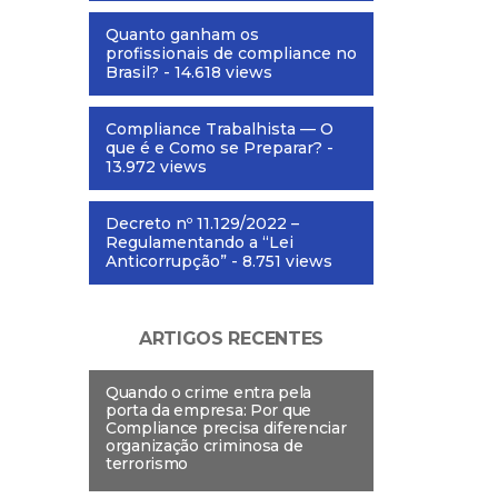
Quanto ganham os
profissionais de compliance no
Brasil?
- 14.618 views
Compliance Trabalhista — O
que é e Como se Preparar?
-
13.972 views
Decreto nº 11.129/2022 –
Regulamentando a “Lei
Anticorrupção”
- 8.751 views
ARTIGOS RECENTES
Quando o crime entra pela
porta da empresa: Por que
Compliance precisa diferenciar
organização criminosa de
terrorismo