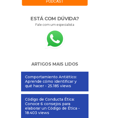
PODCAST
ESTÁ COM DÚVIDA?
Fale com um especialista
ARTIGOS MAIS LIDOS
Comportamiento Antiético:
Aprende cómo identificar y
qué hacer
- 25.185 views
Código de Conducta Ética:
Conoce 6 consejos para
elaborar un Código de Ética
-
18.403 views