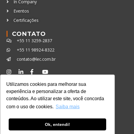
In Company
Eventos
Certificações
CONTATO
+55 11 3259-2837
+55 11 98924-8322
contato@lec.com.br
Ferramenta Antifraude
Utilizamos cookies para melhorar sua
Consulte aqui o cadastro da Instituição no
experiência e personalizar a oferta de
Sistema e-MEC
conteúdos. Ao utilizar este site, você concorda
com o uso de cookies.
Saiba mais
Ok, entendi!