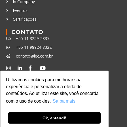
In Company
Eventos
Certificações
CONTATO
+55 11 3259-2837
+55 11 98924-8322
contato@lec.com.br
Ferramenta Antifraude
Utilizamos cookies para melhorar sua
Consulte aqui o cadastro da Instituição no
experiência e personalizar a oferta de
Sistema e-MEC
conteúdos. Ao utilizar este site, você concorda
com o uso de cookies.
Saiba mais
Ok, entendi!