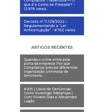
Compliance Trabalhista — O
que é e Como se Preparar?
-
13.976 views
Decreto nº 11.129/2022 –
Regulamentando a “Lei
Anticorrupção”
- 8.752 views
ARTIGOS RECENTES
Quando o crime entra pela
porta da empresa: Por que
Compliance precisa diferenciar
organização criminosa de
terrorismo
#205 | Canal de Denúncias:
Como investigar lideranças |
Com Viviane Dias e Allexandre
Lugão