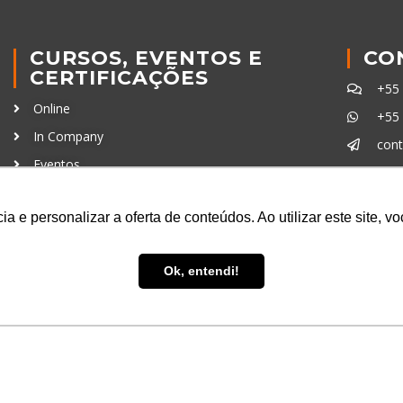
CURSOS, EVENTOS E
CO
CERTIFICAÇÕES
+55
Online
+55
In Company
con
Eventos
Certificações
Ferra
a e personalizar a oferta de conteúdos. Ao utilizar este site, 
Ok, entendi!