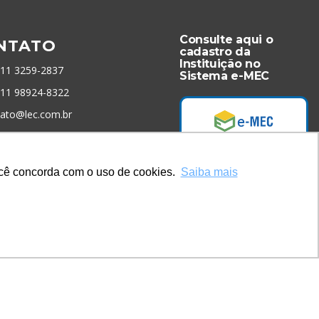
Consulte aqui o
NTATO
cadastro da
Instituição no
 11 3259-2837
Sistema e-MEC
 11 98924-8322
tato@lec.com.br
menta Antifraude
você concorda com o uso de cookies.
Saiba mais
Acesse Já!