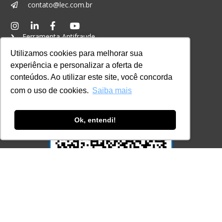
contato@lec.com.br
Ferramenta Antifraude
Utilizamos cookies para melhorar sua
Consulte aqui o cadastro da Instituição no
Sistema e-MEC
experiência e personalizar a oferta de
conteúdos. Ao utilizar este site, você concorda
com o uso de cookies.
Saiba mais
Ok, entendi!