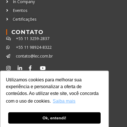
In Company
Eventos
Certificações
CONTATO
+55 11 3259-2837
+55 11 98924-8322
contato@lec.com.br
Ferramenta Antifraude
Utilizamos cookies para melhorar sua
Consulte aqui o cadastro da Instituição no
experiência e personalizar a oferta de
Sistema e-MEC
conteúdos. Ao utilizar este site, você concorda
com o uso de cookies.
Saiba mais
Ok, entendi!