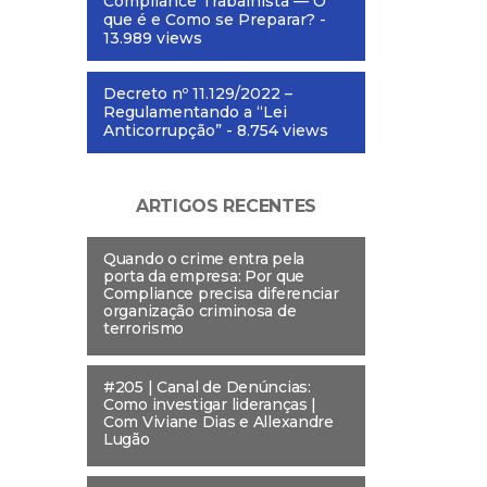
Compliance Trabalhista — O
que é e Como se Preparar?
-
13.989 views
Decreto nº 11.129/2022 –
Regulamentando a “Lei
Anticorrupção”
- 8.754 views
ARTIGOS RECENTES
Quando o crime entra pela
porta da empresa: Por que
Compliance precisa diferenciar
organização criminosa de
terrorismo
#205 | Canal de Denúncias:
Como investigar lideranças |
Com Viviane Dias e Allexandre
Lugão