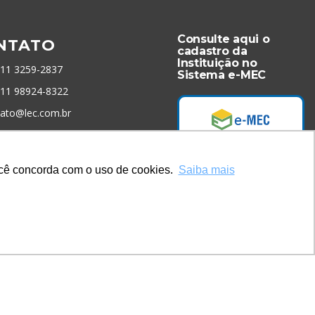
Consulte aqui o
NTATO
cadastro da
Instituição no
 11 3259-2837
Sistema e-MEC
 11 98924-8322
tato@lec.com.br
menta Antifraude
você concorda com o uso de cookies.
Saiba mais
Acesse Já!