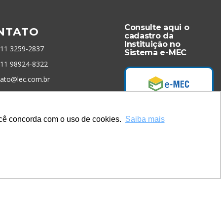
Consulte aqui o
NTATO
cadastro da
Instituição no
 11 3259-2837
Sistema e-MEC
 11 98924-8322
tato@lec.com.br
menta Antifraude
você concorda com o uso de cookies.
Saiba mais
Acesse Já!