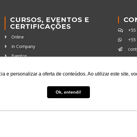
CURSOS, EVENTOS E
CO
CERTIFICAÇÕES
+55
Online
+55
In Company
con
Eventos
Certificações
Ferra
a e personalizar a oferta de conteúdos. Ao utilizar este site, 
Ok, entendi!