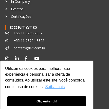
In Company
Eventos
Certificações
CONTATO
+55 11 3259-2837
+55 11 98924-8322
contato@lec.com.br
Ferramenta Antifraude
Utilizamos cookies para melhorar sua
Consulte aqui o cadastro da Instituição no
experiência e personalizar a oferta de
Sistema e-MEC
conteúdos. Ao utilizar este site, você concorda
com o uso de cookies.
Saiba mais
Ok, entendi!